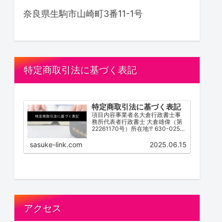
奈良県生駒市山崎町3番11-1号
特定商取引法に基づく表記
特定商取引法に基づく表記
項目内容事業者名大倉行政書士事
務所代表者行政書士 大倉雄偉（第
22261170号）所在地〒630-0252
奈良県生駒市山崎町３番１１－１
号電話番号0743-83-2162営業時
sasuke-link.com
2025.06.15
間 / 受付時間9:00~18:00（不定
休）サービス内容離婚協...
アクセス