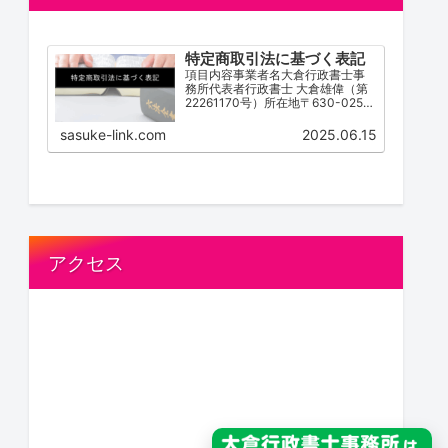
特定商取引法に基づく表記
項目内容事業者名大倉行政書士事
務所代表者行政書士 大倉雄偉（第
22261170号）所在地〒630-0252
奈良県生駒市山崎町３番１１－１
号電話番号0743-83-2162営業時
sasuke-link.com
2025.06.15
間 / 受付時間9:00~18:00（不定
休）サービス内容離婚協...
アクセス