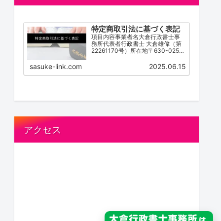
特定商取引法に基づく表記
項目内容事業者名大倉行政書士事
務所代表者行政書士 大倉雄偉（第
22261170号）所在地〒630-0252
奈良県生駒市山崎町３番１１－１
号電話番号0743-83-2162営業時
sasuke-link.com
2025.06.15
間 / 受付時間9:00~18:00（不定
休）サービス内容離婚協...
アクセス