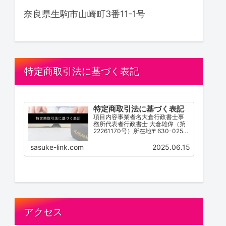
奈良県生駒市山崎町3番11-1号
特定商取引法に基づく表記
特定商取引法に基づく表記
項目内容事業者名大倉行政書士事
務所代表者行政書士 大倉雄偉（第
22261170号）所在地〒630-0252
奈良県生駒市山崎町３番１１－１
号電話番号0743-83-2162営業時
sasuke-link.com
2025.06.15
間 / 受付時間9:00~18:00（不定
休）サービス内容離婚協...
アクセス